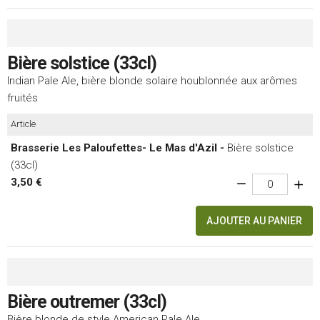
Bière solstice (33cl)
Indian Pale Ale, bière blonde solaire houblonnée aux arômes
fruités
Article
Brasserie Les Paloufettes- Le Mas d'Azil -
Bière solstice
(33cl)
3,50 €
AJOUTER AU PANIER
Bière outremer (33cl)
Bière blonde de style American Pale Ale.