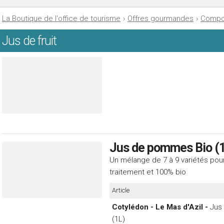
La Boutique de l'office de tourisme
›
Offres gourmandes
›
Compos
Jus de fruit
Jus de pommes Bio (
Un mélange de 7 à 9 variétés po
traitement
et 100% bio
Article
Cotylédon - Le Mas d'Azil -
Jus
(1L)