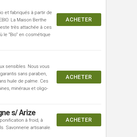
 et fabriqués à partir de
ACHETER
EBIO. La Maison Berthe
reste très attachée à ces
ù le "Bio" en cosmétique
eaux sensibles. Nous vous
 garantis sans paraben,
ACHETER
sans huile de palme. Ces
nes, minéraux et oligo-
e s/ Arize
ACHETER
onification à froid, à
s. Savonnerie artisanale.