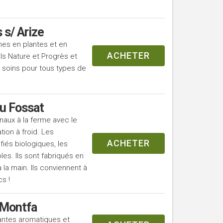
 s/ Arize
hes en plantes et en
ACHETER
els Nature et Progrès et
oins pour tous types de
au Fossat
naux à la ferme avec le
tion à froid. Les
ACHETER
ifiés biologiques, les
les. Ils sont fabriqués en
 la main. Ils conviennent à
cs !
 Montfa
lantes aromatiques et